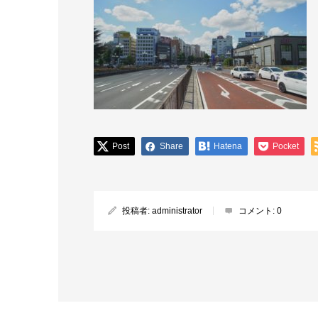
Post
Share
Hatena
Pocket
投稿者:
administrator
コメント:
0