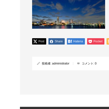
Post
Share
Hatena
Pocket
投稿者:
administrator
コメント:
0