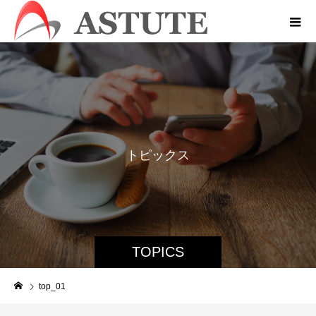
ト
ピ
ッ
ク
ス
TOPICS
top_01