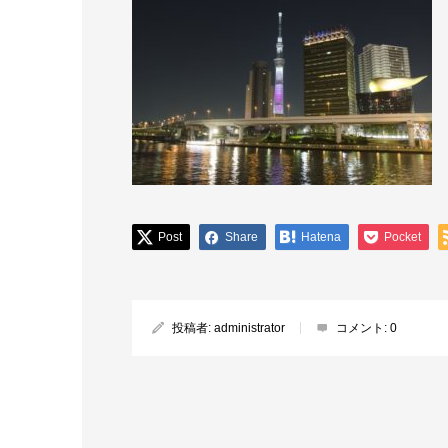
Post
Share
Hatena
Pocket
投稿者:
administrator
コメント:
0