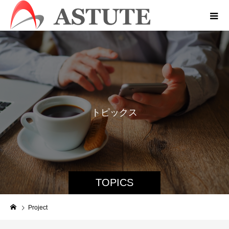
ト
ピ
ッ
ク
ス
TOPICS
Project