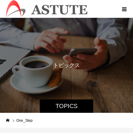
ト
ピ
ッ
ク
ス
TOPICS
One_Step