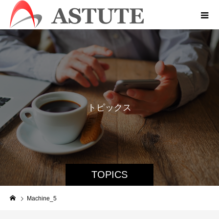
ト
ピ
ッ
ク
ス
TOPICS
Machine_5