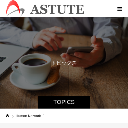
ト
ピ
ッ
ク
ス
TOPICS
Human Network_1