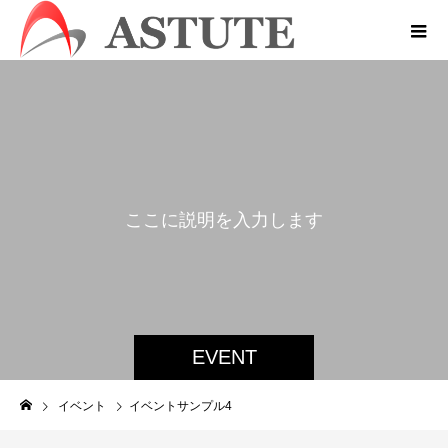
こ
こ
に
説
明
を
入
力
し
ま
す
。
EVENT
イベント
イベントサンプル4