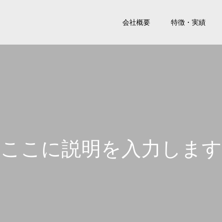
会社概要
特徴・実績
こ
こ
に
説
明
を
入
力
し
ま
す