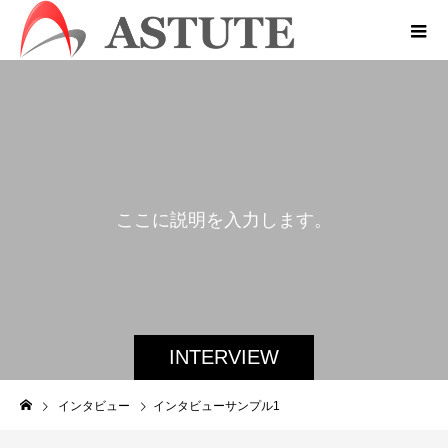
こ
こ
に
説
明
を
入
力
し
ま
す
。
INTERVIEW
インタビュー
インタビューサンプル1